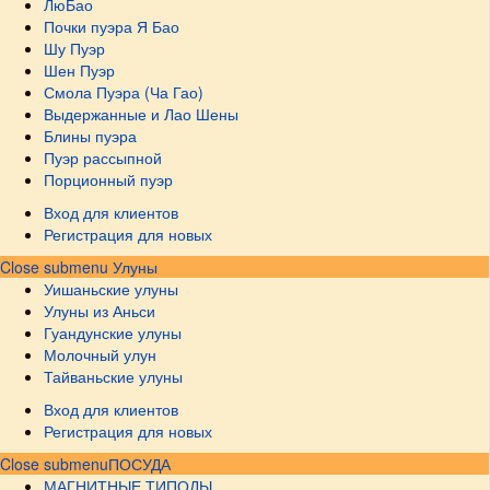
ЛюБао
Почки пуэра Я Бао
Шу Пуэр
Шен Пуэр
Смола Пуэра (Ча Гао)
Выдержанные и Лао Шены
Блины пуэра
Пуэр рассыпной
Порционный пуэр
Вход для клиентов
Регистрация для новых
Close submenu
Улуны
Уишаньские улуны
Улуны из Аньси
Гуандунские улуны
Молочный улун
Тайваньские улуны
Вход для клиентов
Регистрация для новых
Close submenu
ПОСУДА
МАГНИТНЫЕ ТИПОДЫ