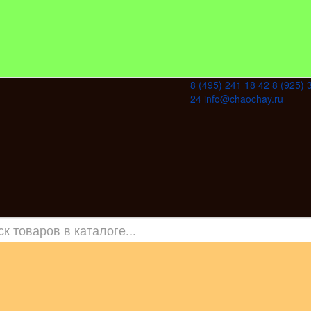
8 (495) 241 18 42
8 (925) 
24
info@chaochay.ru