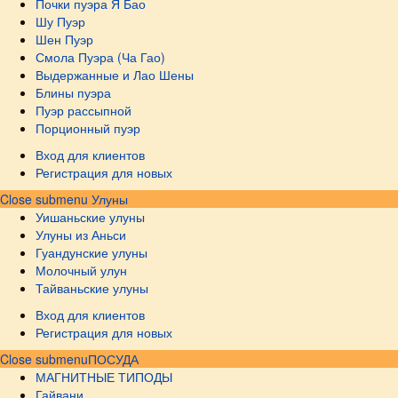
Почки пуэра Я Бао
Шу Пуэр
Шен Пуэр
Смола Пуэра (Ча Гао)
Выдержанные и Лао Шены
Блины пуэра
Пуэр рассыпной
Порционный пуэр
Вход для клиентов
Регистрация для новых
Close submenu
Улуны
Уишаньские улуны
Улуны из Аньси
Гуандунские улуны
Молочный улун
Тайваньские улуны
Вход для клиентов
Регистрация для новых
Close submenu
ПОСУДА
МАГНИТНЫЕ ТИПОДЫ
Гайвани