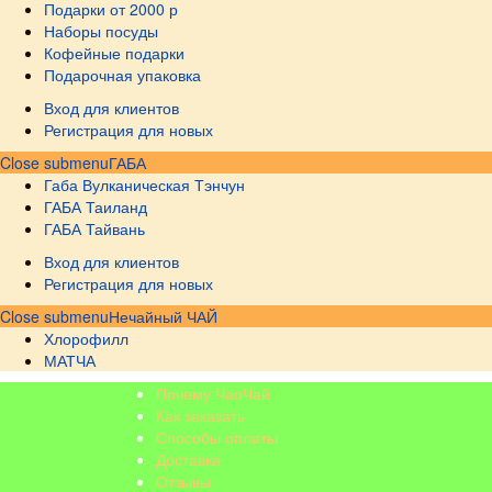
Подарки от 2000 р
Наборы посуды
Кофейные подарки
Подарочная упаковка
Вход для клиентов
Регистрация для новых
Close submenu
ГАБА
Габа Вулканическая Тэнчун
ГАБА Таиланд
ГАБА Тайвань
Вход для клиентов
Регистрация для новых
Close submenu
Нечайный ЧАЙ
Хлорофилл
МАТЧА
Почему ЧаоЧай
Как заказать
Способы оплаты
Доставка
Отзывы