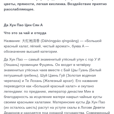
цветы, пряности, легкая кислинка. Воздействие приятно
расслабляющее.
Да Хун Пао Цин Сян А
Что это за чай и откуда
Название: 大红袍清香 (Dàhóngpáo qīngxiāng) — «Большой
красный халат, лёгкий, чистый аромат», буква А —
обозначение высшей категории.
Да Хун Пао — самый знаменитый утёсный улун с гор У И
(Уишань) провинции Фуцзянь. Он входит в четвёрку
знаменитых утёсных чаев вместе с Бай Цзы Гуань (Белый
петушиный гребень), Шуй Цзинь Гуй (Золотая водяная
черепаха) и Те Лохань (Железный архат). Его название
переводится как «Большой красный халат» и окутано
легендами: по преданию, император династии Мин в
благодарность за исцеление матери накрыл чайные кусты
своими красными халатами. Материнские кусты Да Хун Пао
(их осталось шесть) растут на уступе скалы в Логове Девяти
Драконов и находятся под охраной государства. Современный