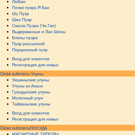
ЛюБао
Почки пуэра Я Бао
Шу Пуэр
Шен Пуэр
Смола Пуэра (Ча Гао)
Выдержанные и Лао Шены
Блины пуэра
Пуэр рассыпной
Порционный пуэр
Вход для клиентов
Регистрация для новых
Close submenu
Улуны
Уишаньские улуны
Улуны из Аньси
Гуандунские улуны
Молочный улун
Тайваньские улуны
Вход для клиентов
Регистрация для новых
Close submenu
ПОСУДА
МАГНИТНЫЕ ТИПОДЫ