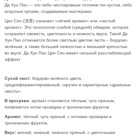
Да Хун Пао — это либо чистокровные потомки тех кустов, либо
искусные купажи, создаваемые мастерами.
Цин Сян (清香) означает «лёгкий аромат» или «чистый
аромат». Это технология слабой (средней) обжарки, которая
сохраняет свежесть, цветочность и нежность вкуса. Такой Да
Хун Пао отличается более светлым цветом листа – бордово-
зелёным, а также большей нежностью и меньшей крепостью
во вкусе. Да Хун Пао Цин Сян имеет сильный расслабляющий
эффект.
Сухой лист:
бордово-зелёного цвета,
среднеферментированный, скручен в характерные «драконьи
хвосты».
В прогреве
: аромат становится тёплым, чуть пряным,
появляются нотки прожарки и тропических фруктов.
Аромат
: тёплый, чуть пряный, с нотками прожарки и
тропических фруктов.
Вкус:
мягкий, нежный, немного пряный, с цветочными