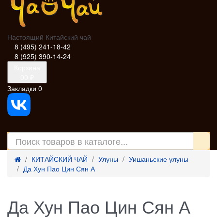
Настоящий Китайский чай
8 (495) 241-18-42
8 (925) 390-14-24
Корзина
0
0 ₽
Закладки
0
КИТАЙСКИЙ ЧАЙ
Улуны
Уишаньские улуны
Да Хун Пао Цин Сян А
Да Хун Пао Цин Сян А