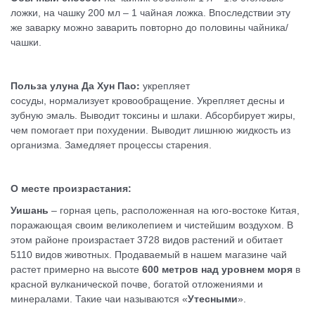
ложки, на чашку 200 мл – 1 чайная ложка. Впоследствии эту
же заварку можно заварить повторно до половины чайника/
чашки.
Польза улуна Да Хун Пао:
у
крепляет
сосуды, нормализует кровообращение. Укрепляет десны и
зубную эмаль. Выводит токсины и шлаки. Абсорбирует жиры,
чем помогает при похудении. Выводит лишнюю жидкость из
организма. Замедляет процессы старения.
О месте произрастания:
Уишань
– горная цепь, расположенная на юго-востоке Китая,
поражающая своим великолепием и чистейшим воздухом. В
этом районе произрастает 3728 видов растений и обитает
5110 видов животных. Продаваемый в нашем магазине чай
растет примерно на высоте
600 метров над уровнем моря
в
красной вулканической почве, богатой отложениями и
минералами. Такие чаи называются «
Утесными
».