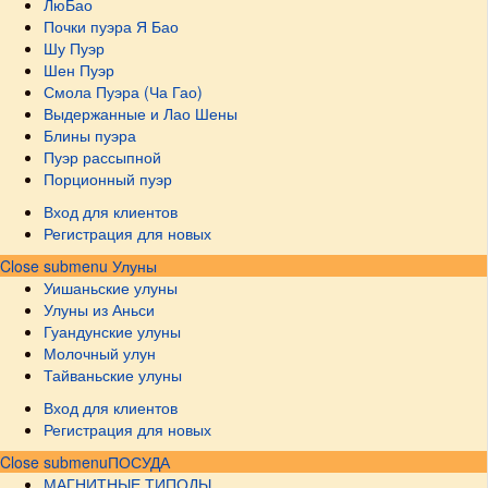
ЛюБао
Почки пуэра Я Бао
Шу Пуэр
Шен Пуэр
Смола Пуэра (Ча Гао)
Выдержанные и Лао Шены
Блины пуэра
Пуэр рассыпной
Порционный пуэр
Вход для клиентов
Регистрация для новых
Close submenu
Улуны
Уишаньские улуны
Улуны из Аньси
Гуандунские улуны
Молочный улун
Тайваньские улуны
Вход для клиентов
Регистрация для новых
Close submenu
ПОСУДА
МАГНИТНЫЕ ТИПОДЫ