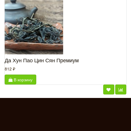
Да Хун Пао Цин Сян Премиум
812 ₽
В корзину