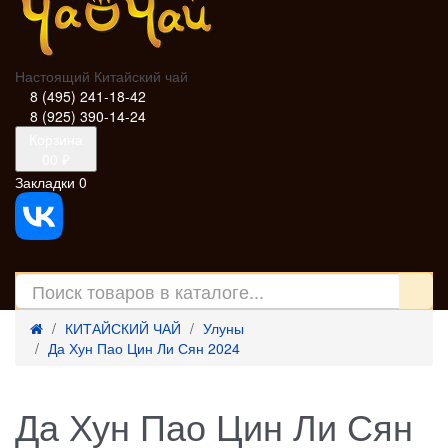
Настоящий Китайский чай
8 (495) 241-18-42
8 (925) 390-14-24
Корзина
0
0 ₽
Закладки
0
КИТАЙСКИЙ ЧАЙ
Улуны
Да Хун Пао Цин Ли Сян 2024
Да Хун Пао Цин Ли Сян