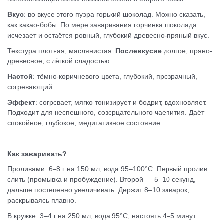
:
Вкус
во вкусе этого пуэра горький шоколад. Можно сказать,
как какао-бобы. По мере заваривания горчинка шоколада
исчезает и остаётся ровный, глубокий древесно-пряный вкус.
Текстура плотная, маслянистая.
Послевкусие
долгое, пряно-
древесное, с лёгкой сладостью.
:
Настой
тёмно-коричневого цвета, глубокий, прозрачный,
согревающий.
:
Эффект
согревает, мягко тонизирует и бодрит, вдохновляет.
Подходит для неспешного, созерцательного чаепития. Даёт
спокойное, глубокое, медитативное состояние.
Как заваривать?
Проливами: 6–8 г на 150 мл, вода 95–100°C. Первый пролив
слить (промывка и пробуждение). Второй — 5–10 секунд,
дальше постепенно увеличивать. Держит 8–10 заварок,
раскрываясь плавно.
В кружке: 3–4 г на 250 мл, вода 95°C, настоять 4–5 минут.