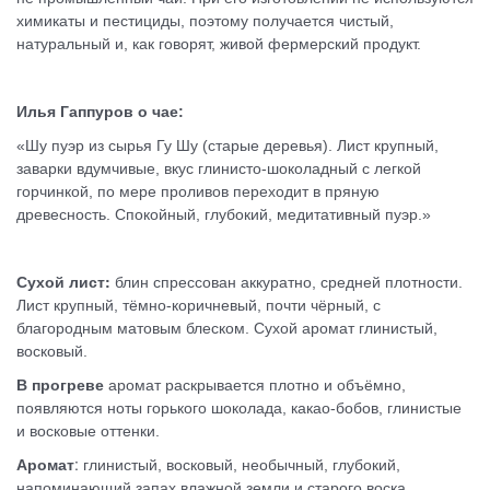
химикаты и пестициды, поэтому получается чистый,
натуральный и, как говорят, живой фермерский продукт.
Илья Гаппуров о чае:
«Шу пуэр из сырья Гу Шу (старые деревья). Лист крупный,
заварки вдумчивые, вкус глинисто-шоколадный с легкой
горчинкой, по мере проливов переходит в пряную
древесность. Спокойный, глубокий, медитативный пуэр.»
:
Сухой лист
блин спрессован аккуратно, средней плотности.
Лист крупный, тёмно-коричневый, почти чёрный, с
благородным матовым блеском. Сухой аромат глинистый,
восковый.
В прогреве
аромат раскрывается плотно и объёмно,
появляются ноты горького шоколада, какао-бобов, глинистые
и восковые оттенки.
:
Аромат
глинистый, восковый, необычный, глубокий,
напоминающий запах влажной земли и старого воска.