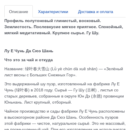
Описание
Характеристики
Доставка и оплата
Профиль полутоновый глинистый, восковый.
Землистость. Послевкусие мягкое приятное. Спокойный,
мягкий медитативный.
Крупное сырье. Гу Шу.
Лу Е Чунь Да Сюэ Шань
Что это за чай и откуда
Название: 绿叶春大雪山 (Lǜ yè chūn dà xuě shān) — «Зелёный
лист весны с Больших Снежных Гор».
Это выдержанный шу пуэр, изготовленный на фабрике Лу Е
Чунь (绿叶春) в 2018 году. Сырьё — Гу Шу (古树) , листья со
старых деревьев, собранные в округе Юн Дэ (永德) провинции
Юньнань. Лист крупный, отборный.
Чайное производство и сады фабрики Лу Е Чунь расположены
в высокогорном районе Да Сюэ Шань. Особенность пуэров
этой фабрики — чистое, натуральное сырьё. Это не массовый,
не промышленный чай. При его изготовлении не используются