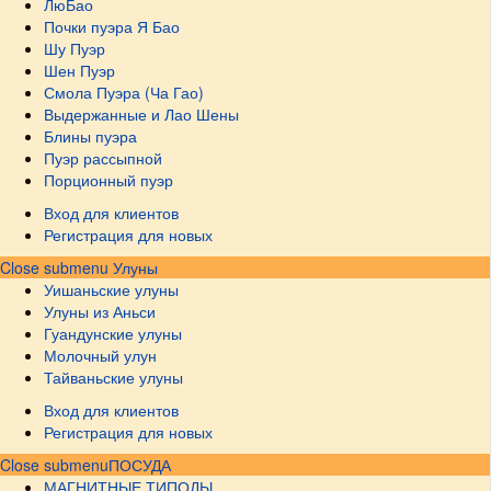
ЛюБао
Почки пуэра Я Бао
Шу Пуэр
Шен Пуэр
Смола Пуэра (Ча Гао)
Выдержанные и Лао Шены
Блины пуэра
Пуэр рассыпной
Порционный пуэр
Вход для клиентов
Регистрация для новых
Close submenu
Улуны
Уишаньские улуны
Улуны из Аньси
Гуандунские улуны
Молочный улун
Тайваньские улуны
Вход для клиентов
Регистрация для новых
Close submenu
ПОСУДА
МАГНИТНЫЕ ТИПОДЫ