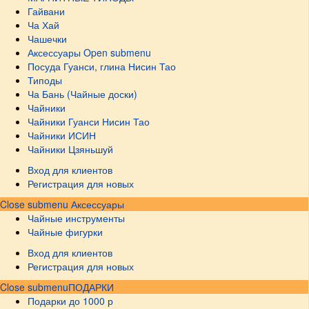
Гайвани
Ча Хай
Чашечки
Аксессуары
Open submenu
Посуда Гуанси, глина Нисин Тао
Типоды
Ча Бань (Чайные доски)
Чайники
Чайники Гуанси Нисин Тао
Чайники ИСИН
Чайники Цзяньшуй
Вход для клиентов
Регистрация для новых
Close submenu
Аксессуары
Чайные инструменты
Чайные фигурки
Вход для клиентов
Регистрация для новых
Close submenu
ПОДАРКИ
Подарки до 1000 р