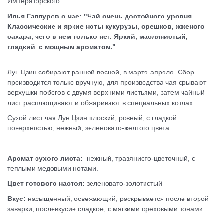
Императорского
.
Илья Гаппуров о чае: "Чай очень достойного уровня.
Классические и яркие ноты кукурузы, орешков, жженого
сахара, чего в нем только нет. Яркий, маслянистый,
гладкий, с мощным ароматом."
Лун Цзин собирают ранней весной
, в марте-апреле.
Сбор
производится только вручную
, для производства чая срывают
верхушки побегов с двумя верхними листьями, затем чайный
лист расплющивают и обжаривают в специальных котлах
.
Сухой
лист
чая Лун Цзин
плоский, ровный, с гладкой
поверхностью, нежный, зеленовато-желтого цвета
.
Аромат
сухого листа:
нежный, травянисто-цветочный, с
теплыми медовыми нотами.
Цвет
готового
настоя:
зеленовато-золотистый.
Вкус:
насыщенный, освежающий, раскрывается после второй
заварки,
послевкусие
сладкое, с мягкими ореховыми тонами.