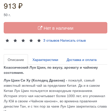
913 ₽
50
г.
Нет в наличии
3 отзывов
Написать отзыв
Описание
Характеристики
Доставка и оплата
Коассический Лун Цзин, по вкусу, аромату и чайному
состоянию.
Лун Цзин Си Ху (Колодец Дракона) -
п
ожалуй, самый
известный зеленый чай за пределами Китая.
Да и в самом
Китае Лун Цзин пользуется всенародным признанием.
История этого чая насчитывает более 1000 лет
, его упоминал
Лу Юй в своем «Чайном каноне», во времена правления
династии Тан, и с тех пор за чаем Лун Цзин закрепилась слава