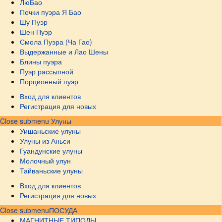
ЛюБао
Почки пуэра Я Бао
Шу Пуэр
Шен Пуэр
Смола Пуэра (Ча Гао)
Выдержанные и Лао Шены
Блины пуэра
Пуэр рассыпной
Порционный пуэр
Вход для клиентов
Регистрация для новых
Close submenu
Улуны
Уишаньские улуны
Улуны из Аньси
Гуандунские улуны
Молочный улун
Тайваньские улуны
Вход для клиентов
Регистрация для новых
Close submenu
ПОСУДА
МАГНИТНЫЕ ТИПОДЫ