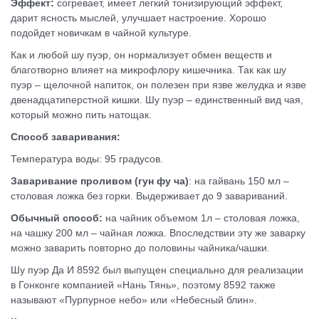
Эффект:
согревает, имеет легкий тонизирующий эффект,
дарит ясность мыслей, улучшает настроение. Хорошо
подойдет новичкам в чайной культуре.
Как и любой шу пуэр, он нормализует обмен веществ и
благотворно влияет на микрофлору кишечника. Так как шу
пуэр – щелочной напиток, он полезен при язве желудка и язве
двенадцатиперстной кишки. Шу пуэр – единственный вид чая,
который можно пить натощак.
Способ заваривания:
Температура воды: 95 градусов.
Заваривание проливом (гун фу ча)
: на гайвань 150 мл –
столовая ложка без горки. Выдерживает до 9 завариваний.
Обычный способ:
на чайник объемом 1л – столовая ложка,
на чашку 200 мл – чайная ложка. Впоследствии эту же заварку
можно заварить повторно до половины чайника/чашки.
Шу пуэр Да И 8592 был выпущен специально для реализации
в Гонконге компанией «Нань Тянь», поэтому 8592 также
называют «Пурпурное небо» или «Небесный блин».