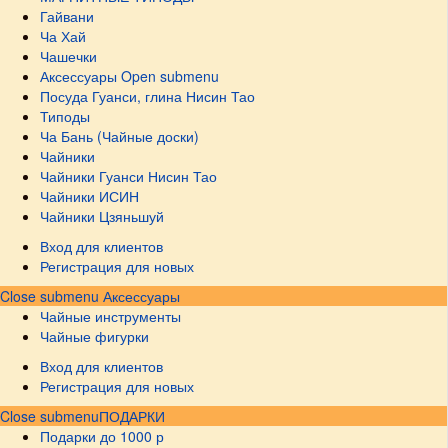
Гайвани
Ча Хай
Чашечки
Аксессуары
Open submenu
Посуда Гуанси, глина Нисин Тао
Типоды
Ча Бань (Чайные доски)
Чайники
Чайники Гуанси Нисин Тао
Чайники ИСИН
Чайники Цзяньшуй
Вход для клиентов
Регистрация для новых
Close submenu
Аксессуары
Чайные инструменты
Чайные фигурки
Вход для клиентов
Регистрация для новых
Close submenu
ПОДАРКИ
Подарки до 1000 р