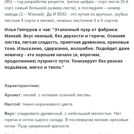
(85) – год разработки рецепта, третья цифра – сорт листа (9-й
сорт, самый большой размер листа), а последняя – номер
завода (2 – Мэнхай). Да И 8592 - это купаж из крупных, грубых
листьев 9 сорта и мелких, нежных листочков 3 и 5 сортов.
Илья Гаппуров о чае: "Эталонный пуэр от фабрики
Мэнхай. Вкус нежный, без дерзости и горечи. Осенняя
листва, легкая сладость, приятная древесина, ореховые
тона. Изысканно, сдержанно, волшебно. Подойдет даже
новичку - это хорошее начало (и, впрочем,
продолжение) пуэрного пути. Тонизирует без резких
подъёмов, мягко и тепло."
Характеристики:
Аромат:
легкий, с нотками осенней листвы.
Настой:
темно-коричневого цвета.
Вкус:
сладковато-древесный, с небольшой мягкостью. Нет
горечи и ноток сырого склада. В послевкусии мягкие ореховые
нотки. Пуэр умеренной крепости.