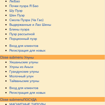
ЛюБао
Почки пуэра Я Бао
Шу Пуэр
Шен Пуэр
Смола Пуэра (Ча Гао)
Выдержанные и Лао Шены
Блины пуэра
Пуэр рассыпной
Порционный пуэр
Вход для клиентов
Регистрация для новых
Close submenu
Улуны
Уишаньские улуны
Улуны из Аньси
Гуандунские улуны
Молочный улун
Тайваньские улуны
Вход для клиентов
Регистрация для новых
Close submenu
ПОСУДА
МАГНИТНЫЕ ТИПОДЫ