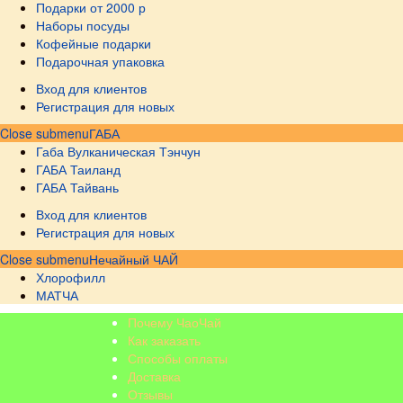
Подарки от 2000 р
Наборы посуды
Кофейные подарки
Подарочная упаковка
Вход для клиентов
Регистрация для новых
Close submenu
ГАБА
Габа Вулканическая Тэнчун
ГАБА Таиланд
ГАБА Тайвань
Вход для клиентов
Регистрация для новых
Close submenu
Нечайный ЧАЙ
Хлорофилл
МАТЧА
Почему ЧаоЧай
Как заказать
Способы оплаты
Доставка
Отзывы