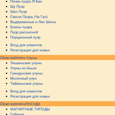
Почки пуэра Я Бао
Шу Пуэр
Шен Пуэр
Смола Пуэра (Ча Гао)
Выдержанные и Лао Шены
Блины пуэра
Пуэр рассыпной
Порционный пуэр
Вход для клиентов
Регистрация для новых
Close submenu
Улуны
Уишаньские улуны
Улуны из Аньси
Гуандунские улуны
Молочный улун
Тайваньские улуны
Вход для клиентов
Регистрация для новых
Close submenu
ПОСУДА
МАГНИТНЫЕ ТИПОДЫ
Гайвани