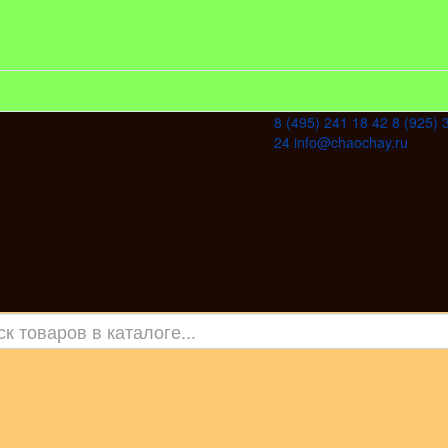
8 (495) 241 18 42
8 (925) 
24
info@chaochay.ru