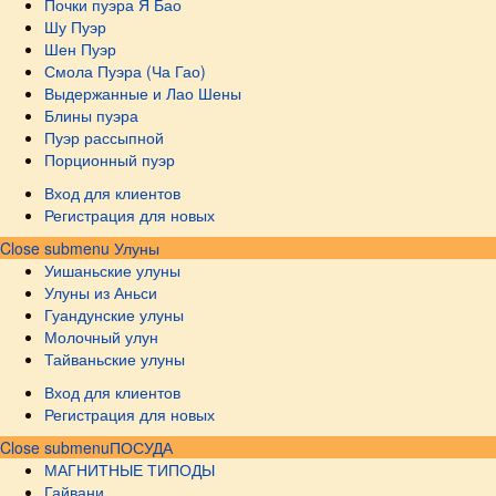
Почки пуэра Я Бао
Шу Пуэр
Шен Пуэр
Смола Пуэра (Ча Гао)
Выдержанные и Лао Шены
Блины пуэра
Пуэр рассыпной
Порционный пуэр
Вход для клиентов
Регистрация для новых
Close submenu
Улуны
Уишаньские улуны
Улуны из Аньси
Гуандунские улуны
Молочный улун
Тайваньские улуны
Вход для клиентов
Регистрация для новых
Close submenu
ПОСУДА
МАГНИТНЫЕ ТИПОДЫ
Гайвани