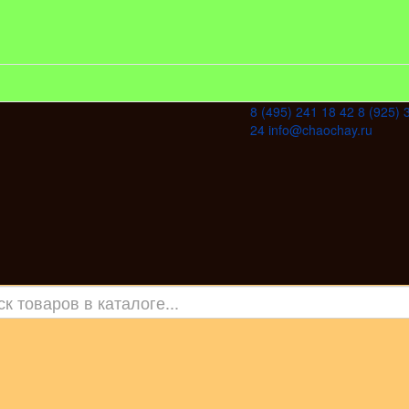
8 (495) 241 18 42
8 (925) 
24
info@chaochay.ru