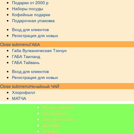
Подарки от 2000 р
Наборы посуды
Кофейные подарки
Подарочная упаковка
Вход для клиентов
Регистрация для новых
Close submenu
ГАБА
Габа Вулканическая Тэнчун
ГАБА Таиланд
ГАБА Тайвань
Вход для клиентов
Регистрация для новых
Close submenu
Нечайный ЧАЙ
Хлорофилл
МАТЧА
Почему ЧаоЧай
Как заказать
Способы оплаты
Доставка
Отзывы