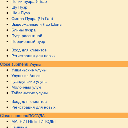
Почки пуэра Я Бао
Шу Пуэр
Шен Пуэр
Смола Пуэра (Ча Гао)
Выдержанные и Лао Шены
Блины пуэра
Пуэр рассыпной
Порционный пуэр
Вход для клиентов
Регистрация для новых
Close submenu
Улуны
Уишаньские улуны
Улуны из Аньси
Гуандунские улуны
Молочный улун
Тайваньские улуны
Вход для клиентов
Регистрация для новых
Close submenu
ПОСУДА
МАГНИТНЫЕ ТИПОДЫ
Гайвани