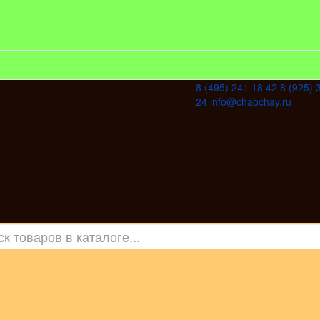
8 (495) 241 18 42
8 (925) 
24
info@chaochay.ru