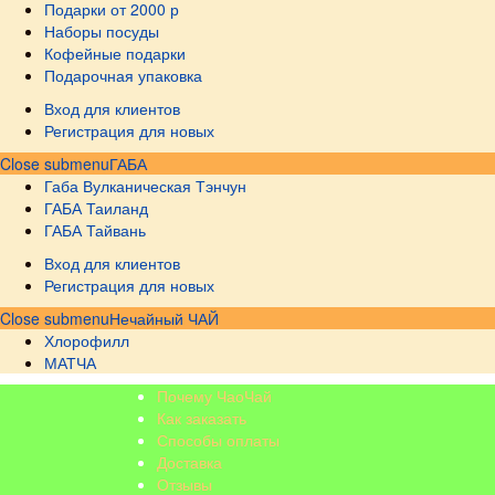
Подарки от 2000 р
Наборы посуды
Кофейные подарки
Подарочная упаковка
Вход для клиентов
Регистрация для новых
Close submenu
ГАБА
Габа Вулканическая Тэнчун
ГАБА Таиланд
ГАБА Тайвань
Вход для клиентов
Регистрация для новых
Close submenu
Нечайный ЧАЙ
Хлорофилл
МАТЧА
Почему ЧаоЧай
Как заказать
Способы оплаты
Доставка
Отзывы