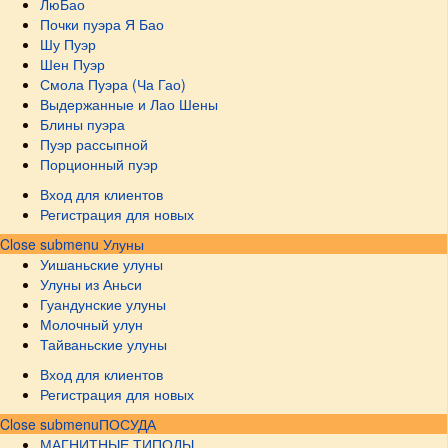
ЛюБао
Почки пуэра Я Бао
Шу Пуэр
Шен Пуэр
Смола Пуэра (Ча Гао)
Выдержанные и Лао Шены
Блины пуэра
Пуэр рассыпной
Порционный пуэр
Вход для клиентов
Регистрация для новых
Close submenu
Улуны
Уишаньские улуны
Улуны из Аньси
Гуандунские улуны
Молочный улун
Тайваньские улуны
Вход для клиентов
Регистрация для новых
Close submenu
ПОСУДА
МАГНИТНЫЕ ТИПОДЫ