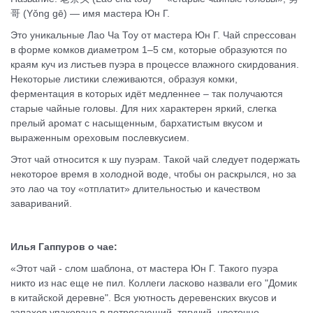
哥 (Yǒng gē) — имя мастера Юн Г.
Это уникальные Лао Ча Тоу от мастера Юн Г. Чай спрессован
в форме комков диаметром 1–5 см, которые образуются по
краям куч из листьев пуэра в процессе влажного скирдования.
Некоторые листики слеживаются, образуя комки,
ферментация в которых идёт медленнее – так получаются
старые чайные головы. Для них характерен яркий, слегка
прелый аромат с насыщенным, бархатистым вкусом и
выраженным ореховым послевкусием.
Этот чай относится к шу пуэрам. Такой чай следует подержать
некоторое время в холодной воде, чтобы он раскрылся, но за
это лао ча тоу «отплатит» длительностью и качеством
завариваний.
Илья Гаппуров о чае:
«Этот чай - слом шаблона, от мастера Юн Г. Такого пуэра
никто из нас еще не пил. Коллеги ласково назвали его "Домик
в китайской деревне". Вся уютность деревенских вкусов и
запахов упакована в потрясающий, тягучий, цветочно-