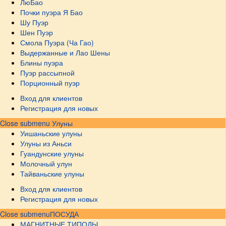
ЛюБао
Почки пуэра Я Бао
Шу Пуэр
Шен Пуэр
Смола Пуэра (Ча Гао)
Выдержанные и Лао Шены
Блины пуэра
Пуэр рассыпной
Порционный пуэр
Вход для клиентов
Регистрация для новых
Close submenu
Улуны
Уишаньские улуны
Улуны из Аньси
Гуандунские улуны
Молочный улун
Тайваньские улуны
Вход для клиентов
Регистрация для новых
Close submenu
ПОСУДА
МАГНИТНЫЕ ТИПОДЫ