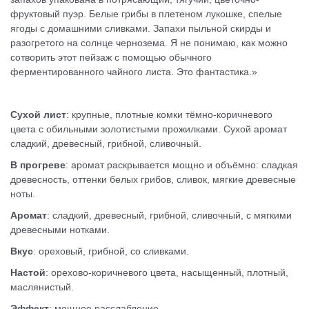
фруктовый пуэр. Белые грибы в плетеном лукошке, спелые
ягоды с домашними сливками. Запахи пыльной скирды и
разогретого на солнце чернозема. Я не понимаю, как можно
сотворить этот пейзаж с помощью обычного
ферментированного чайного листа. Это фантастика.»
Сухой лист
: крупные, плотные комки тёмно-коричневого
цвета с обильными золотистыми прожилками. Сухой аромат
сладкий, древесный, грибной, сливочный.
В прогреве
: аромат раскрывается мощно и объёмно: сладкая
древесность, оттенки белых грибов, сливок, мягкие древесные
ноты.
Аромат
: сладкий, древесный, грибной, сливочный, с мягкими
древесными нотками.
Вкус
: ореховый, грибной, со сливками.
Настой
: орехово-коричневого цвета, насыщенный, плотный,
маслянистый.
Эффект
: мощное расслабление.