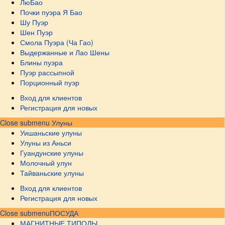
ЛюБао
Почки пуэра Я Бао
Шу Пуэр
Шен Пуэр
Смола Пуэра (Ча Гао)
Выдержанные и Лао Шены
Блины пуэра
Пуэр рассыпной
Порционный пуэр
Вход для клиентов
Регистрация для новых
Close submenu
Улуны
Уишаньские улуны
Улуны из Аньси
Гуандунские улуны
Молочный улун
Тайваньские улуны
Вход для клиентов
Регистрация для новых
Close submenu
ПОСУДА
МАГНИТНЫЕ ТИПОДЫ