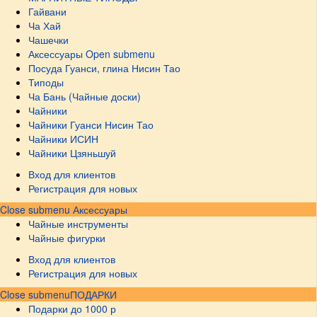
Гайвани
Ча Хай
Чашечки
Аксессуары
Open submenu
Посуда Гуанси, глина Нисин Тао
Типоды
Ча Бань (Чайные доски)
Чайники
Чайники Гуанси Нисин Тао
Чайники ИСИН
Чайники Цзяньшуй
Вход для клиентов
Регистрация для новых
Close submenu
Аксессуары
Чайные инструменты
Чайные фигурки
Вход для клиентов
Регистрация для новых
Close submenu
ПОДАРКИ
Подарки до 1000 р