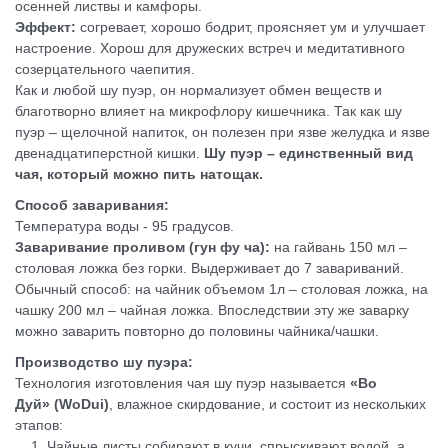
осенней листвы и камфоры.
Эффект:
согревает, хорошо бодрит, проясняет ум и улучшает
настроение. Хорош для дружеских встреч и медитативного
созерцательного чаепития.
Как и любой шу пуэр, он нормализует обмен веществ и
благотворно влияет на микрофлору кишечника. Так как шу
пуэр – щелочной напиток, он полезен при язве желудка и язве
двенадцатиперстной кишки.
Шу пуэр – единственный вид
чая, который можно пить натощак.
Способ заваривания:
Температура воды - 95 градусов.
Заваривание проливом (гун фу ча):
на гайвань 150 мл –
столовая ложка без горки. Выдерживает до 7 завариваний.
Обычный способ: на чайник объемом 1л – столовая ложка, на
чашку 200 мл – чайная ложка. Впоследствии эту же заварку
можно заварить повторно до половины чайника/чашки.
Производство шу пуэра:
Технология изготовления чая шу пуэр называется
«Во
Дуй» (WoDui)
, влажное скирдование, и состоит из нескольких
этапов:
1. Чайные листы собирают в кучи, спрыскивают водой, а