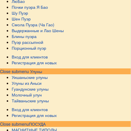
ЛюБао
Почки пуэра Я Бао
Шу Пуэр
Шен Пуэр
Смола Пуэра (Ча Гао)
Выдержанные и Лао Шены
Блины пуэра
Пуэр рассыпной
Порционный пуэр
Вход для клиентов
Регистрация для новых
Close submenu
Улуны
Уишаньские улуны
Улуны из Аньси
Гуандунские улуны
Молочный улун
Тайваньские улуны
Вход для клиентов
Регистрация для новых
Close submenu
ПОСУДА
МАГНИТНЫЕ ТИПОДЫ